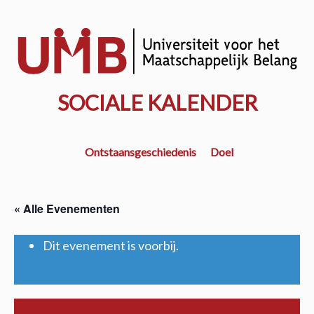
Door
naar
w
de
k
hoofd
inhoud
SOCIALE KALENDER
Ontstaansgeschiedenis
Doel
« Alle Evenementen
Dit evenement is voorbij.