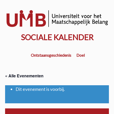
Door
naar
w
de
k
hoofd
inhoud
SOCIALE KALENDER
Ontstaansgeschiedenis
Doel
« Alle Evenementen
Dit evenement is voorbij.