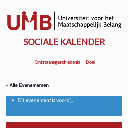
Door
naar
w
de
k
hoofd
inhoud
SOCIALE KALENDER
Ontstaansgeschiedenis
Doel
« Alle Evenementen
Dit evenement is voorbij.