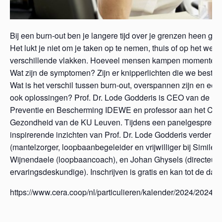
Bij een burn-out ben je langere tijd over je grenzen heen geg
Het lukt je niet om je taken op te nemen, thuis of op het werk
verschillende vlakken. Hoeveel mensen kampen momenteel 
Wat zijn de symptomen? Zijn er knipperlichten die we best 
Wat is het verschil tussen burn-out, overspannen zijn en een
ook oplossingen? Prof. Dr. Lode Godderis is CEO van de Be
Preventie en Bescherming IDEWE en professor aan het Ce
Gezondheid van de KU Leuven. Tijdens een panelgesprek 
inspirerende inzichten van Prof. Dr. Lode Godderis verder m
(mantelzorger, loopbaanbegeleider en vrijwilliger bij Similes 
Wijnendaele (loopbaancoach), en Johan Ghysels (directeur-u
ervaringsdeskundige). Inschrijven is gratis en kan tot de dag
https://www.cera.coop/nl/particulieren/kalender/2024/2024