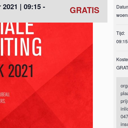
2021 | 09:15
-
Datu
GRATIS
woen
Tijd:
09:15
Koste
GRAT
org
pla
pri
inl
047
ins