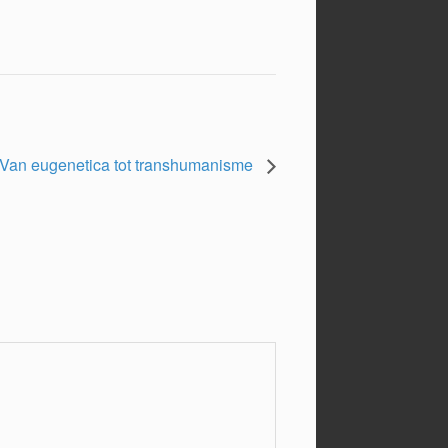
Van eugenetica tot transhumanisme