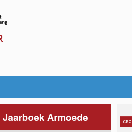
www.sociale-
kalender.be
R
r Jaarboek Armoede
GEG