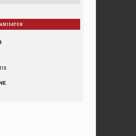
ANISATOR
B
TIE
NE