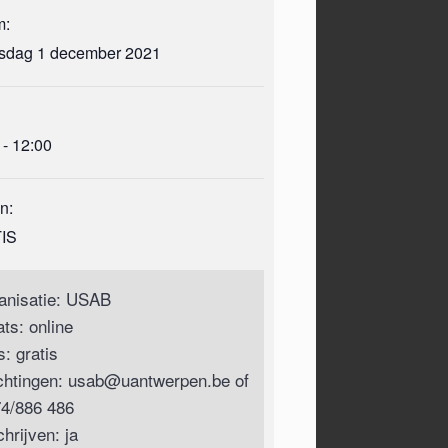
m:
sdag 1 december 2021
 - 12:00
n:
IS
anisatie: USAB
ats: online
js: gratis
ichtingen:
usab@uantwerpen.be
of
4/886 486
chrijven: ja