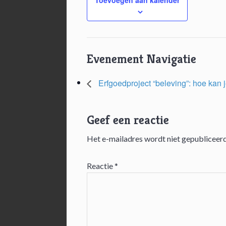
Evenement Navigatie
Erfgoedproject “beleving”: hoe kan
Geef een reactie
Het e-mailadres wordt niet gepubliceerd
Lees
Interacties
Reactie
*