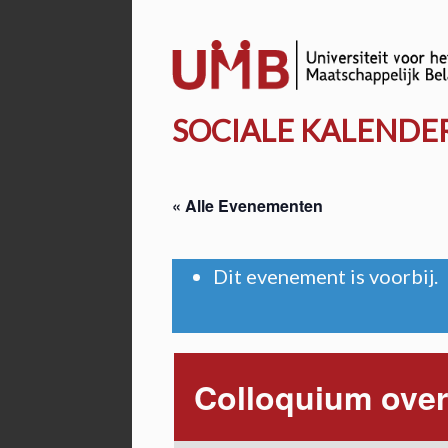
Door
naar
de
hoofd
SOCIALE KALENDE
inhoud
« Alle Evenementen
Dit evenement is voorbij.
Colloquium ove