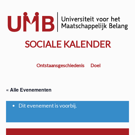
Door
naar
w
de
k
hoofd
inhoud
SOCIALE KALENDER
Ontstaansgeschiedenis
Doel
« Alle Evenementen
Dit evenement is voorbij.