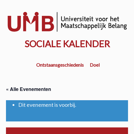
Door
naar
w
de
k
hoofd
inhoud
SOCIALE KALENDER
Ontstaansgeschiedenis
Doel
« Alle Evenementen
Dit evenement is voorbij.