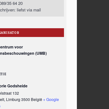
 089/35 64 20
chrijven: liefst via mail
GANISATOR
centrum voor
nsbeschouwingen (UMB)
TIE
orie Godsheide
lstraat 132
elt
,
Limburg
3500
België
+ Google
s