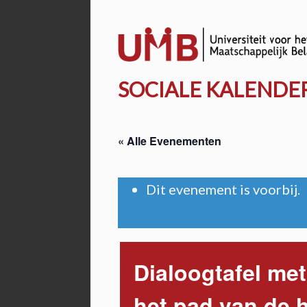
Door
naar
de
hoofd
SOCIALE KALENDE
inhoud
« Alle Evenementen
Dit evenement is voorbij.
Dialoogtafel met
het pad van de 