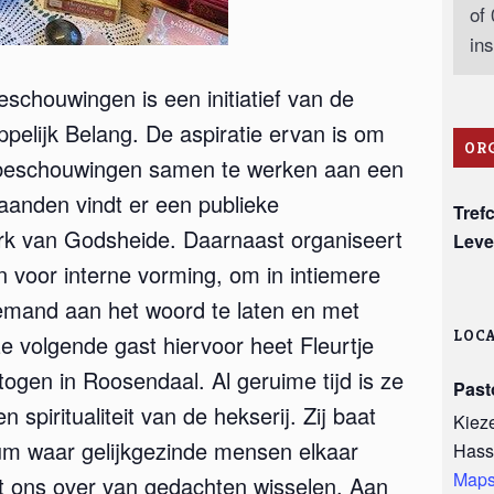
of
ins
schouwingen is een initiatief van de
ppelijk Belang. De aspiratie ervan is om
OR
nsbeschouwingen samen te werken aan een
anden vindt er een publieke
Tref
rk van Godsheide. Daarnaast organiseert
Leve
voor interne vorming, om in intiemere
, iemand aan het woord te laten en met
LOCA
e volgende gast hiervoor heet Fleurtje
togen in Roosendaal. Al geruime tijd is ze
Past
 spiritualiteit van de hekserij. Zij baat
Kieze
um waar gelijkgezinde mensen elkaar
Hass
Map
et ons over van gedachten wisselen. Aan