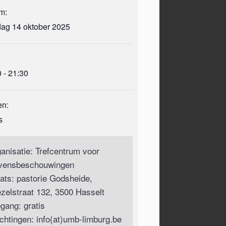
m:
dag 14 oktober 2025
 - 21:30
en:
s
ganisatie: Trefcentrum voor
vensbeschouwingen
aats: pastorie Godsheide,
ezelstraat 132, 3500 Hasselt
gang: gratis
ichtingen: info(at)umb-limburg.be