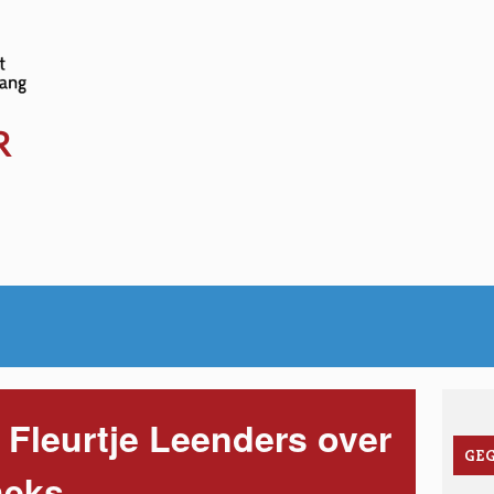
www.sociale-
kalender.be
R
 Fleurtje Leenders over
GE
heks