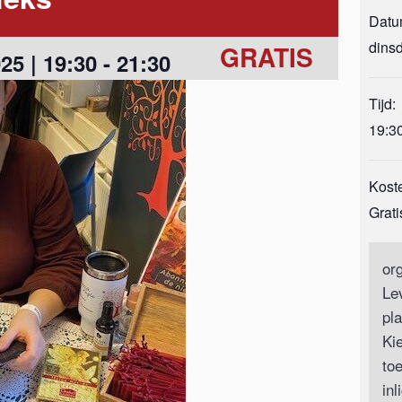
Datu
dins
GRATIS
25 | 19:30
-
21:30
Tijd:
19:30
Kost
Grati
or
Le
pl
Ki
toe
inl