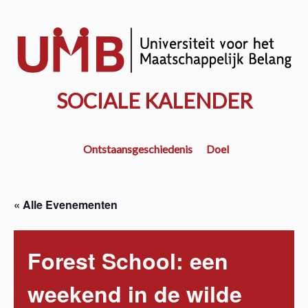
Door
naar
w
de
k
hoofd
inhoud
SOCIALE KALENDER
Ontstaansgeschiedenis
Doel
« Alle Evenementen
Forest School: een
weekend in de wilde