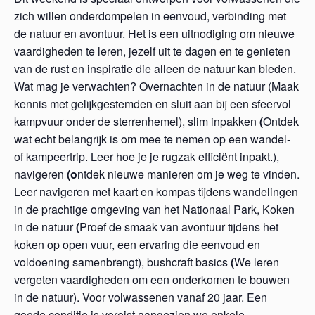
zich willen onderdompelen in eenvoud, verbinding met
de natuur en avontuur. Het is een uitnodiging om nieuwe
vaardigheden te leren, jezelf uit te dagen en te genieten
van de rust en inspiratie die alleen de natuur kan bieden.
Wat mag je verwachten? Overnachten in de natuur (Maak
kennis met gelijkgestemden en sluit aan bij een sfeervol
kampvuur onder de sterrenhemel), slim inpakken
(
Ontdek
wat echt belangrijk is om mee te nemen op een wandel-
of kampeertrip. Leer hoe je je rugzak efficiënt inpakt.),
navigeren
(o
ntdek nieuwe manieren om je weg te vinden.
Leer navigeren met kaart en kompas tijdens wandelingen
in de prachtige omgeving van het Nationaal Park, Koken
in de natuur
(
Proef de smaak van avontuur tijdens het
koken op open vuur, een ervaring die eenvoud en
voldoening samenbrengt), bushcraft basics
(
We leren
vergeten vaardigheden om een onderkomen te bouwen
in de natuur). Voor volwassenen vanaf 20 jaar. Een
goede conditie is vereist aangezien we enkele