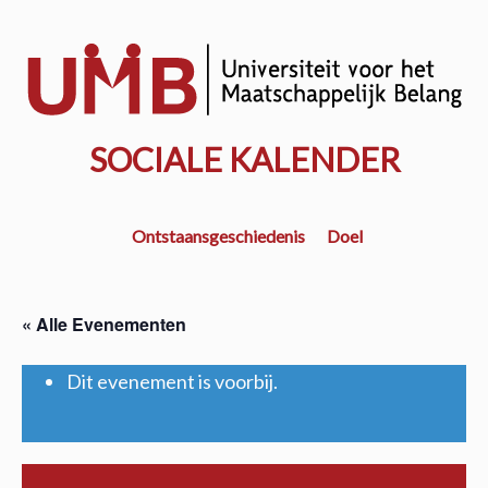
Door
naar
w
de
k
hoofd
inhoud
SOCIALE KALENDER
Ontstaansgeschiedenis
Doel
« Alle Evenementen
Dit evenement is voorbij.