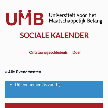
Door
naar
w
de
k
hoofd
inhoud
SOCIALE KALENDER
Ontstaansgeschiedenis
Doel
« Alle Evenementen
Dit evenement is voorbij.