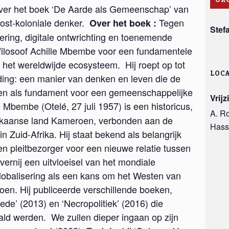
over het boek ‘De Aarde als Gemeenschap’ van
ost-koloniale denker.
Tegen
Over het boek :
Stef
ring, digitale ontwrichting en toenemende
 filosoof Achille Mbembe voor een fundamentele
 het wereldwijde ecosysteem. Hij roept op tot
LOCA
ing: een manier van denken en leven die de
 en als fundament voor een gemeenschappelijke
Vrijz
e Mbembe (Otelé, 27 juli 1957) is een historicus,
A. R
 Afrikaanse land Kameroen, verbonden aan de
Hass
n Zuid-Afrika. Hij staat bekend als belangrijk
en pleitbezorger voor een nieuwe relatie tussen
vernij een uitvloeisel van het mondiale
globalisering als een kans om het Westen van
tdoen. Hij publiceerde verschillende boeken,
ede’ (2013) en ‘Necropolitiek’ (2016) die
ald werden. We zullen dieper ingaan op zijn