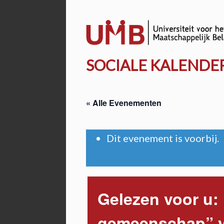
Door
naar
de
hoofd
SOCIALE KALENDE
inhoud
« Alle Evenementen
Dit evenement is voorbij.
Gelezen voor u: 
gemeenschap” v