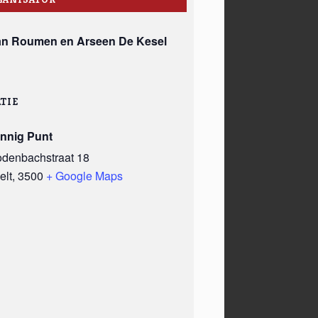
an Roumen en Arseen De Kesel
TIE
innig Punt
odenbachstraat 18
elt
,
3500
+ Google Maps