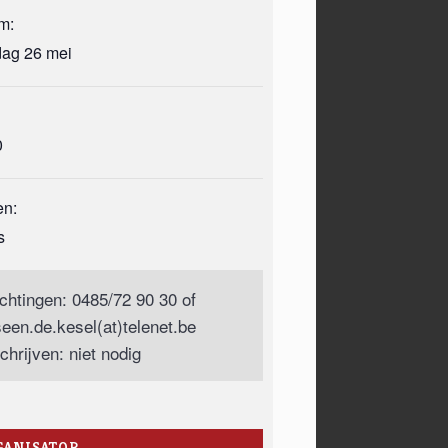
m:
dag 26 mei
0
en:
s
ichtingen: 0485/72 90 30 of
seen.de.kesel(at)telenet.be
chrijven: niet nodig
GANISATOR