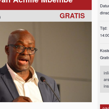
Datu
dins
GRATIS
0
Tijd:
14:0
Kost
Grati
inl
ar
ins
OR