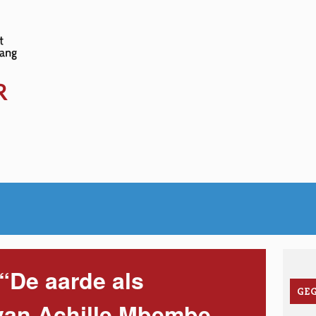
www.sociale-
kalender.be
R
“De aarde als
GE
an Achille Mbembe