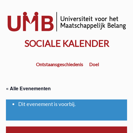
Door
naar
w
de
k
hoofd
inhoud
SOCIALE KALENDER
Ontstaansgeschiedenis
Doel
« Alle Evenementen
Dit evenement is voorbij.