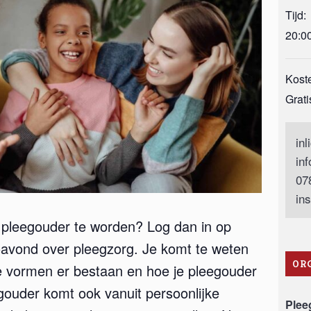
Tijd:
20:00
Kost
Grati
inl
in
07
ins
 pleegouder te worden? Log dan in op
nfoavond over pleegzorg. Je komt te weten
OR
ke vormen er bestaan en hoe je pleegouder
ouder komt ook vanuit persoonlijke
Plee