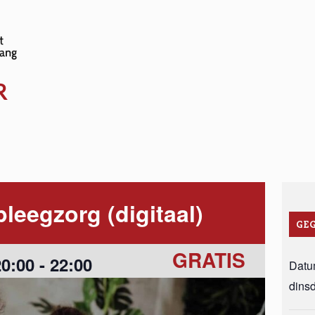
www.sociale-
kalender.be
R
pleegzorg (digitaal)
GE
GRATIS
20:00
-
22:00
Datu
dins