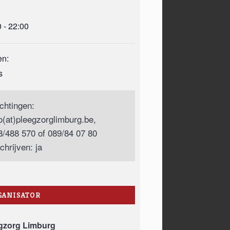
 - 22:00
en:
s
ichtingen:
fo(at)pleegzorglimburg.be,
8/488 570 of 089/84 07 80
chrijven: ja
GANISATOR
gzorg Limburg