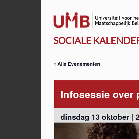
Door
naar
de
hoofd
SOCIALE KALENDE
inhoud
« Alle Evenementen
Infosessie over 
dinsdag 13 oktober | 