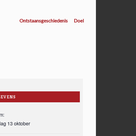
Ontstaansgeschiedenis
Doel
GEVENS
m:
dag 13 oktober