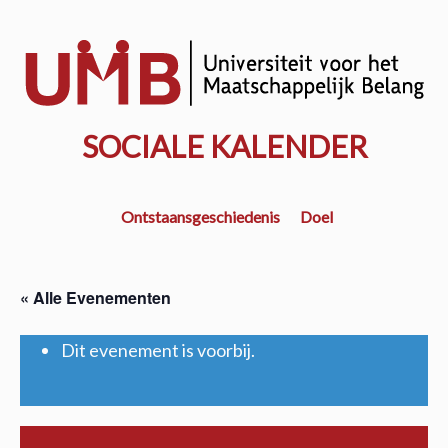
Door
naar
w
de
k
hoofd
inhoud
SOCIALE KALENDER
Ontstaansgeschiedenis
Doel
« Alle Evenementen
Dit evenement is voorbij.