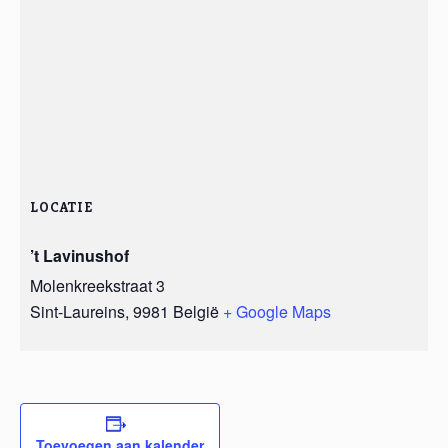
LOCATIE
’t Lavinushof
Molenkreekstraat 3
Sint-Laureins
,
9981
België
+ Google Maps
Toevoegen aan kalender