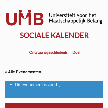
Door
naar
w
de
k
hoofd
inhoud
SOCIALE KALENDER
Ontstaansgeschiedenis
Doel
« Alle Evenementen
Dit evenement is voorbij.