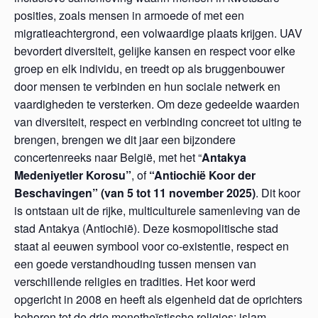
posities, zoals mensen in armoede of met een
migratieachtergrond, een volwaardige plaats krijgen. UAV
bevordert diversiteit, gelijke kansen en respect voor elke
groep en elk individu, en treedt op als bruggenbouwer
door mensen te verbinden en hun sociale netwerk en
vaardigheden te versterken. Om deze gedeelde waarden
van diversiteit, respect en verbinding concreet tot uiting te
brengen, brengen we dit jaar een bijzondere
concertenreeks naar België, met het “
Antakya
Medeniyetler Korosu”
, of
“Antiochië Koor der
Beschavingen” (van
5 tot 11 november 2025)
. Dit koor
is ontstaan uit de rijke, multiculturele samenleving van de
stad Antakya (Antiochië). Deze kosmopolitische stad
staat al eeuwen symbool voor co-existentie, respect en
een goede verstandhouding tussen mensen van
verschillende religies en tradities. Het koor werd
opgericht in 2008 en heeft als eigenheid dat de oprichters
behoren tot de drie monotheïstische religies: islam,