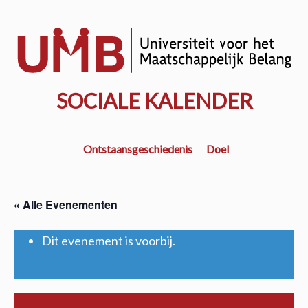
Door
naar
w
de
k
hoofd
inhoud
SOCIALE KALENDER
Ontstaansgeschiedenis
Doel
« Alle Evenementen
Dit evenement is voorbij.