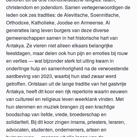
christendom en jodendom. Samen vertegenwoordigen de
leden ook zes tradities: de Alevitische, Soennitische,
Orthodoxe, Katholieke, Joodse en Armeense. Al
generaties lang leven burgers van deze diverse
gemeenschappen samen in het historische hart van
Antakya. Ze vieren niet alleen elkaars belangrijke
feestdagen, maar delen ook hun pijn en emoties bij rouw
en verlies — wat bijzonder sterk tot uiting kwam in
onderlinge hulp en samenhorigheid na de verwoestende
aardbeving van 2023, waarbij hun stad zwaar werd
getroffen. Ontstaan uit de lange traditie van het gastvrije
Antakya, heeft dit koor een rijk repertoire waarin eeuwen
van cultureel en religieus leven weerklank vinden. Met
hun stemmen en muziek brengen zij een krachtige
boodschap van liefde, vrede, broederschap en
solidariteit. Bij dit koor zingen imams, priesters, leraren,
advocaten, studenten, ondernemers, artsen en