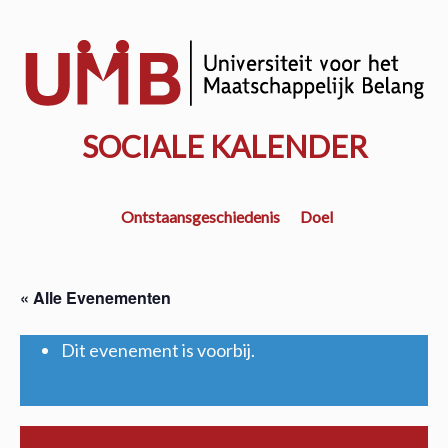
Door
naar
w
de
k
hoofd
inhoud
SOCIALE KALENDER
Ontstaansgeschiedenis
Doel
« Alle Evenementen
Dit evenement is voorbij.