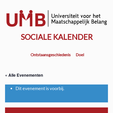
Door
naar
w
de
k
hoofd
inhoud
SOCIALE KALENDER
Ontstaansgeschiedenis
Doel
« Alle Evenementen
Dit evenement is voorbij.