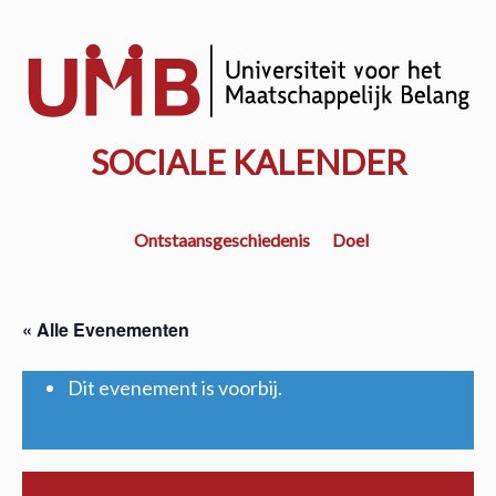
Door
naar
w
de
k
hoofd
inhoud
SOCIALE KALENDER
Ontstaansgeschiedenis
Doel
« Alle Evenementen
Dit evenement is voorbij.