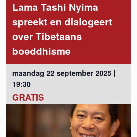
Lama Tashi Nyima
spreekt en dialogeert
over Tibetaans
boeddhisme
maandag 22 september 2025 |
19:30
GRATIS