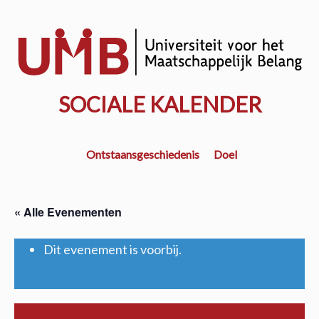
Door
naar
w
de
k
hoofd
inhoud
SOCIALE KALENDER
Ontstaansgeschiedenis
Doel
« Alle Evenementen
Dit evenement is voorbij.