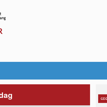
www.sociale-
kalender.be
R
dag
GE