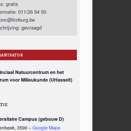
js: gratis
formatie: 011/26 54 50
pnc@limburg.be
schrijving: gevraagd
GANISATOR
inciaal Natuurcentrum en het
rum voor Milieukunde (UHasselt)
TIE
ersitaire Campus (gebouw D)
enbeek
,
3590
+ Google Maps