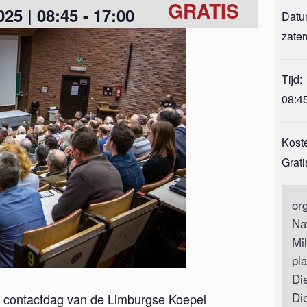
GRATIS
025 | 08:45
-
17:00
Datu
zater
Tijd:
08:45
Kost
Grati
org
Na
Mi
pl
Di
Di
se contactdag van de Limburgse Koepel