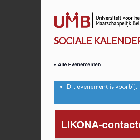
Door
naar
de
hoofd
SOCIALE KALENDE
inhoud
« Alle Evenementen
Dit evenement is voorbij.
LIKONA-contact