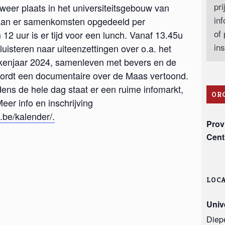
pri
weer plaats in het universiteitsgebouw van
in
aan er samenkomsten opgedeeld per
of
2 uur is er tijd voor een lunch. Vanaf 13.45u
in
isteren naar uiteenzettingen over o.a. het
akkenjaar 2024, samenleven met bevers en de
 wordt een documentaire over de Maas vertoond.
dens de hele dag staat er een ruime infomarkt,
OR
eer info en inschrijving
be/kalender/.
Prov
Cent
LOCA
Univ
Diep