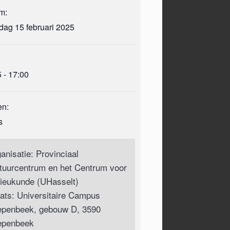
m:
dag 15 februari 2025
 - 17:00
en:
s
anisatie: Provinciaal
tuurcentrum en het Centrum voor
lieukunde (UHasselt)
aats: Universitaire Campus
epenbeek, gebouw D, 3590
epenbeek