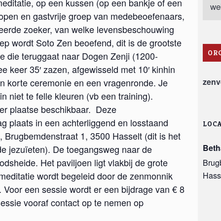
tmeditatie, op een kussen (op een bankje of een
we
n open en gastvrije groep van medebeoefenaars,
veerde zoeker, van welke levensbeschouwing
ep wordt Soto Zen beoefend, dit is de grootste
OR
ie die teruggaat naar Dogen Zenji (1200-
ee keer 35′ zazen, afgewisseld met 10′ kinhin
een korte ceremonie en een vragenronde. Je
zenv
n niet te felle kleuren (vb een training).
ter plaatse beschikbaar. Deze
g plaats in een achterliggend en losstaand
LOCA
 Brugbemdenstraat 1, 3500 Hasselt (dit is het
Beth
de jezuïeten). De toegangsweg naar de
dsheide. Het paviljoen ligt vlakbij de grote
Brug
meditatie wordt begeleid door de zenmonnik
Hass
 Voor een sessie wordt er een bijdrage van € 8
sessie vooraf contact op te nemen op