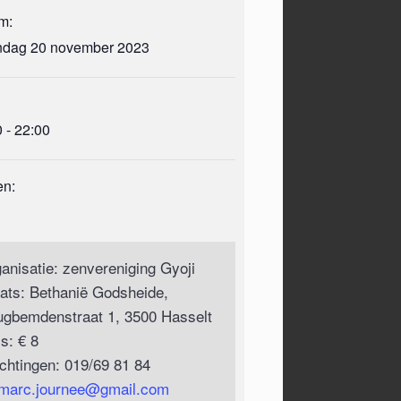
m:
dag 20 november 2023
 - 22:00
en:
ganisatie: zenvereniging Gyoji
aats: Bethanië Godsheide,
ugbemdenstraat 1, 3500 Hasselt
js: € 8
ichtingen: 019/69 81 84
marc.journee@gmail.com