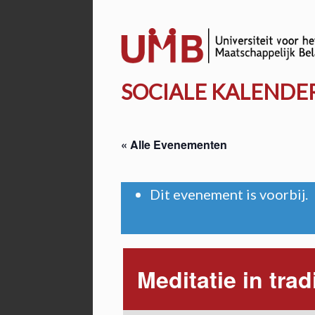
Door
naar
de
hoofd
SOCIALE KALENDE
inhoud
« Alle Evenementen
Dit evenement is voorbij.
Meditatie in tra