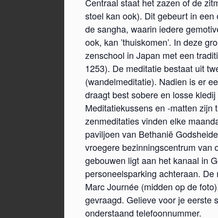
Centraal staat het zazen of de zi
stoel kan ook). Dit gebeurt in ee
de sangha, waarin iedere gemoti
ook, kan ’thuiskomen’. In deze gro
zenschool in Japan met een tradit
1253). De meditatie bestaat uit tw
(wandelmeditatie). Nadien is er 
draagt best sobere en losse kledij i
Meditatiekussens en -matten zijn 
zenmeditaties vinden elke maanda
paviljoen van Bethanië Godsheide,
vroegere bezinningscentrum van 
gebouwen ligt aan het kanaal in Go
personeelsparking achteraan. De 
Marc Journée (midden op de foto).
gevraagd. Gelieve voor je eerste 
onderstaand telefoonnummer.