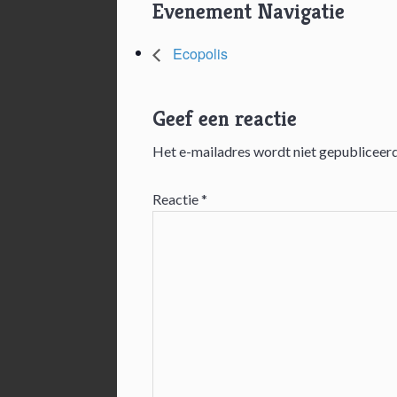
Evenement Navigatie
Ecopolis
Geef een reactie
Het e-mailadres wordt niet gepubliceerd
Lees
Interacties
Reactie
*