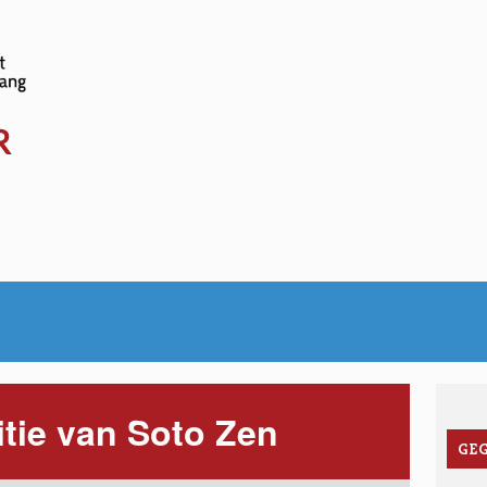
www.sociale-
kalender.be
R
ditie van Soto Zen
GE