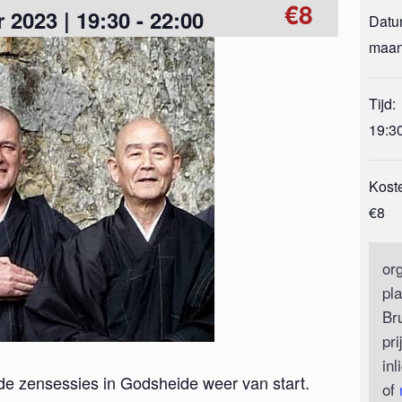
€8
2023 | 19:30
-
22:00
Datu
maan
Tijd:
19:30
Kost
€8
or
pl
Br
pri
inl
e zensessies in Godsheide weer van start.
of