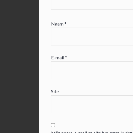
Naam
*
E-mail
*
Site
Mijn naam, e-mail en site bewaren in dez