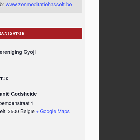
b:
www.zenmeditatiehasselt.be
GANISATOR
ereniging Gyoji
TIE
anië Godsheide
bemdenstraat 1
elt
,
3500
België
+ Google Maps