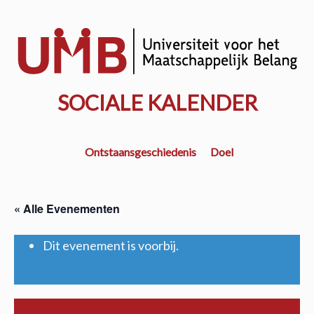
Door
naar
w
de
k
hoofd
inhoud
SOCIALE KALENDER
Ontstaansgeschiedenis
Doel
« Alle Evenementen
Dit evenement is voorbij.