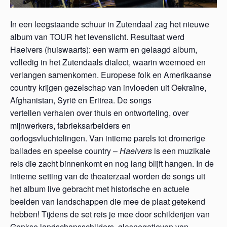
In een leegstaande schuur in Zutendaal zag het nieuwe
album van TOUR het levenslicht. Resultaat werd
Haeivers (huiswaarts): een warm en gelaagd album,
volledig in het Zutendaals dialect, waarin weemoed en
verlangen samenkomen. Europese folk en Amerikaanse
country krijgen gezelschap van invloeden uit Oekraïne,
Afghanistan, Syrië en Eritrea. De songs
vertellen
verhalen over thuis en ontworteling, over
mijnwerkers, fabrieksarbeiders en
oorlogsvluchtelingen. Van intieme parels tot dromerige
ballades en speelse country –
Haeivers
is een muzikale
reis die zacht binnenkomt en nog lang blijft hangen. In de
intieme setting van de theaterzaal worden de songs uit
het album live gebracht met historische en actuele
beelden van landschappen die mee de plaat getekend
hebben!
Tijdens de set reis je mee door schilderijen van
Genkse landschapsschilders, glasnegatieven van