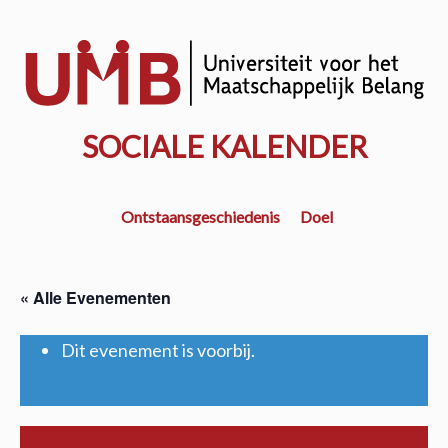
Door
naar
w
de
k
hoofd
inhoud
SOCIALE KALENDER
Ontstaansgeschiedenis
Doel
« Alle Evenementen
Dit evenement is voorbij.