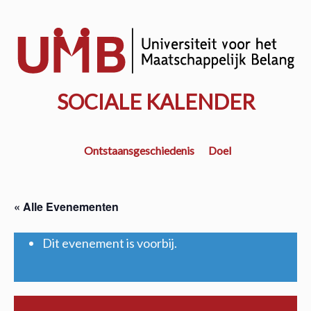
Door
naar
w
de
k
hoofd
inhoud
SOCIALE KALENDER
Ontstaansgeschiedenis
Doel
« Alle Evenementen
Dit evenement is voorbij.