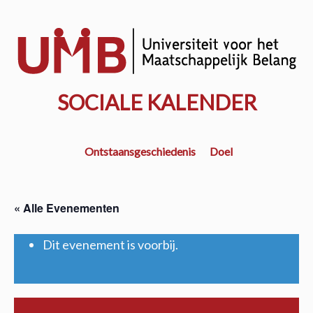
Door
naar
w
de
k
hoofd
inhoud
SOCIALE KALENDER
Ontstaansgeschiedenis
Doel
« Alle Evenementen
Dit evenement is voorbij.