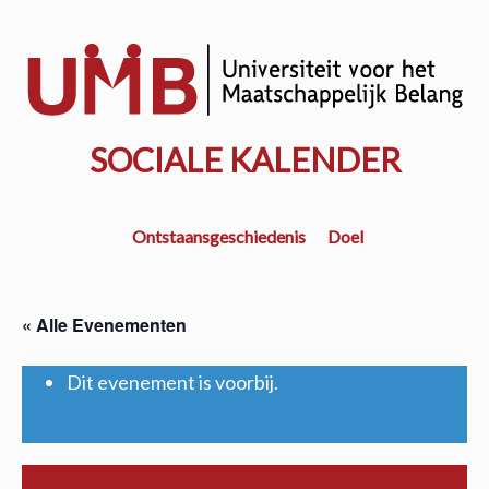
Door
naar
w
de
k
hoofd
inhoud
SOCIALE KALENDER
Ontstaansgeschiedenis
Doel
« Alle Evenementen
Dit evenement is voorbij.