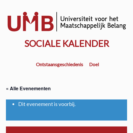
Door
naar
w
de
k
hoofd
inhoud
SOCIALE KALENDER
Ontstaansgeschiedenis
Doel
« Alle Evenementen
Dit evenement is voorbij.