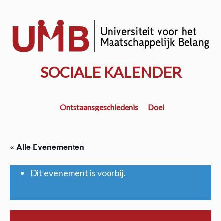
Door
naar
w
de
k
hoofd
inhoud
SOCIALE KALENDER
Ontstaansgeschiedenis
Doel
« Alle Evenementen
Dit evenement is voorbij.