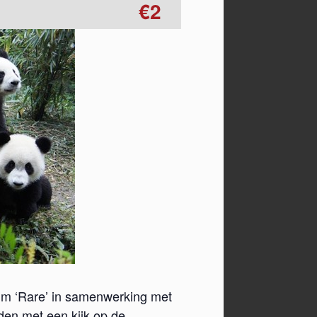
€2
ilm ‘Rare’ in samenwerking met
iden met een kijk op de