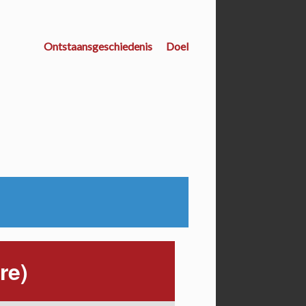
Ontstaansgeschiedenis
Doel
re)