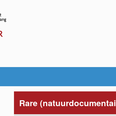
www.sociale-
kalender.be
R
Rare (natuurdocumentai