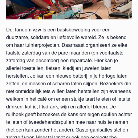
De Tandem vzw is een basisbeweging voor een
duurzame, solidaire en liefdevolle wereld. Ze is bekend
om haar tuinierprojecten. Daarnaast organiseert ze elke
laatste zaterdag van de pare maanden (en voorlaatste
zaterdag van december) een repaircafé. Hier kan je
allerlei toestellen, fietsen, kledij en juwelen laten
herstellen. Je kan een nieuwe batterij in je horloge laten
zetten, en messen of scharen laten slijpen. Bezoekers die
niet onmiddellijk iets willen laten herstellen zijn eveneens
welkom in het café om er een stukje taart te eten of iets te
drinken: koffie, frisdrank, wijn en allerlei bieren. De
ruilhoek geeft bezoekers de kans om eigen spullen achter
te laten of tweedehandsspullen mee naar huis te nemen
(het een kan zonder het ander). Gastorganisaties stellen
zichzelf voor. Meestal vindt er ook een ecologische