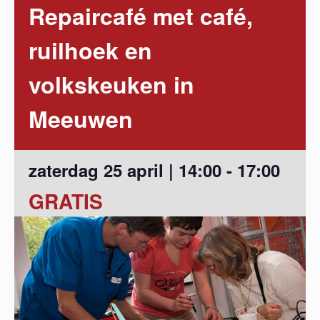
Repaircafé met café,
ruilhoek en
volkskeuken in
Meeuwen
zaterdag 25 april | 14:00
-
17:00
GRATIS