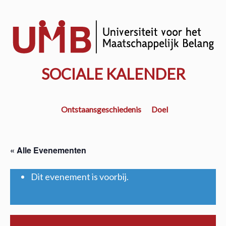
Door
naar
w
de
k
hoofd
inhoud
SOCIALE KALENDER
Ontstaansgeschiedenis
Doel
« Alle Evenementen
Dit evenement is voorbij.