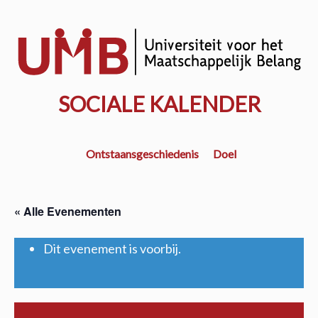
Door
naar
w
de
k
hoofd
inhoud
SOCIALE KALENDER
Ontstaansgeschiedenis
Doel
« Alle Evenementen
Dit evenement is voorbij.