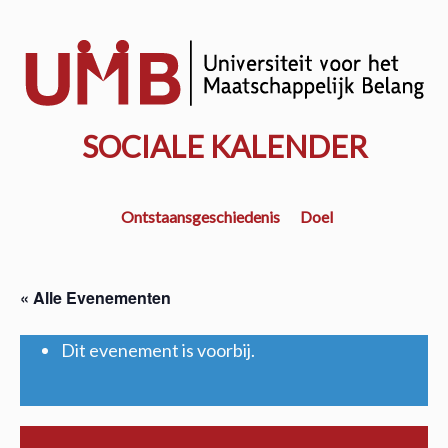
Door
naar
w
de
k
hoofd
inhoud
SOCIALE KALENDER
Ontstaansgeschiedenis
Doel
« Alle Evenementen
Dit evenement is voorbij.