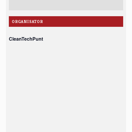
ORGANISATOR
CleanTechPunt