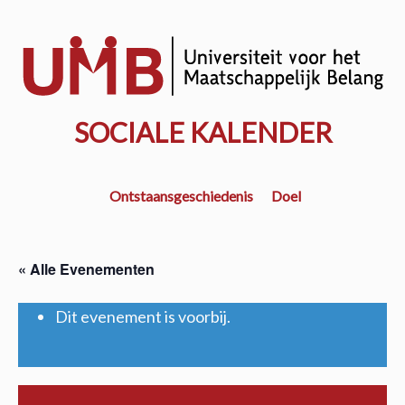
Door
naar
w
de
k
hoofd
inhoud
SOCIALE KALENDER
Ontstaansgeschiedenis
Doel
« Alle Evenementen
Dit evenement is voorbij.