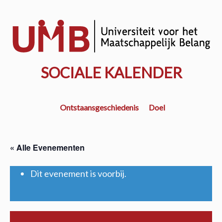
Door
naar
w
de
k
hoofd
inhoud
SOCIALE KALENDER
Ontstaansgeschiedenis
Doel
« Alle Evenementen
Dit evenement is voorbij.