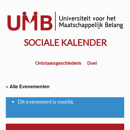
Door
naar
w
de
k
hoofd
inhoud
SOCIALE KALENDER
Ontstaansgeschiedenis
Doel
« Alle Evenementen
Dit evenement is voorbij.