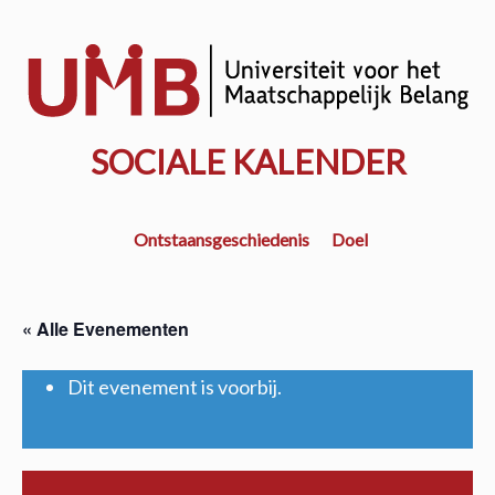
Door
naar
w
de
k
hoofd
inhoud
SOCIALE KALENDER
Ontstaansgeschiedenis
Doel
« Alle Evenementen
Dit evenement is voorbij.