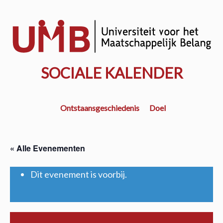
Door
naar
w
de
k
hoofd
inhoud
SOCIALE KALENDER
Ontstaansgeschiedenis
Doel
« Alle Evenementen
Dit evenement is voorbij.