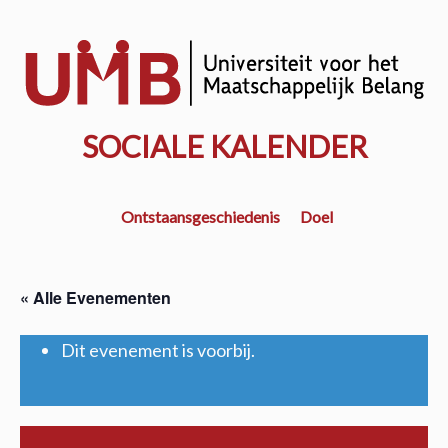
Door
naar
w
de
k
hoofd
inhoud
SOCIALE KALENDER
Ontstaansgeschiedenis
Doel
« Alle Evenementen
Dit evenement is voorbij.