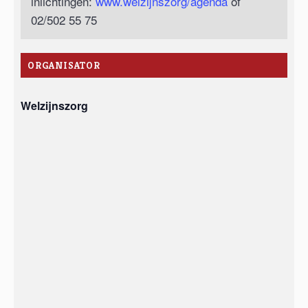
inlichtingen:
www.welzijnszorg/agenda
of
02/502 55 75
ORGANISATOR
Welzijnszorg