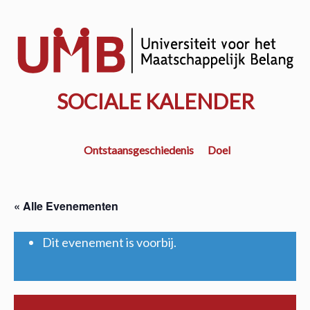
Door
naar
w
de
k
hoofd
inhoud
SOCIALE KALENDER
Ontstaansgeschiedenis
Doel
« Alle Evenementen
Dit evenement is voorbij.