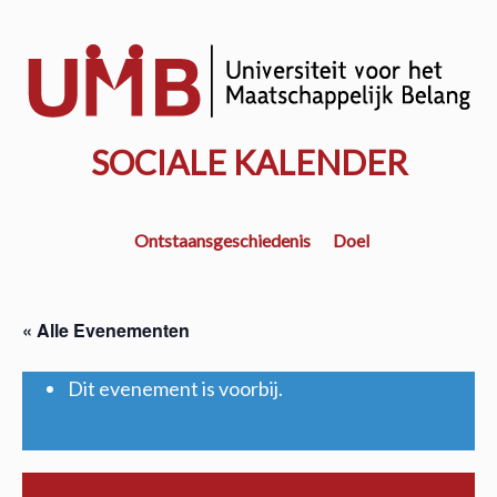
Door
naar
w
de
k
hoofd
inhoud
SOCIALE KALENDER
Ontstaansgeschiedenis
Doel
« Alle Evenementen
Dit evenement is voorbij.