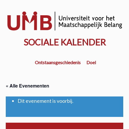
Door
naar
w
de
k
hoofd
inhoud
SOCIALE KALENDER
Ontstaansgeschiedenis
Doel
« Alle Evenementen
Dit evenement is voorbij.