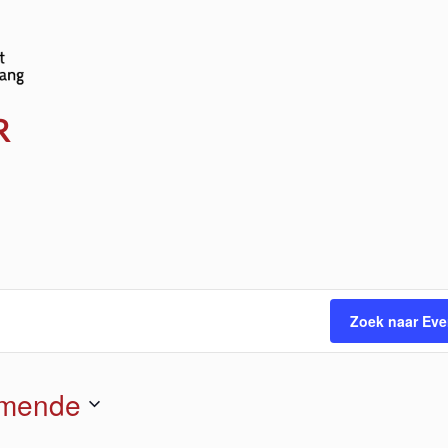
www.sociale-
kalender.be
R
Zoek naar Ev
mende