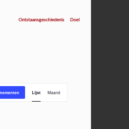
Ontstaansgeschiedenis
Doel
E
enementen
Lijst
Maand
v
e
n
e
m