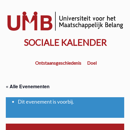
Door
naar
w
de
k
hoofd
inhoud
SOCIALE KALENDER
Ontstaansgeschiedenis
Doel
« Alle Evenementen
Dit evenement is voorbij.