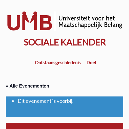
Door
naar
w
de
k
hoofd
inhoud
SOCIALE KALENDER
Ontstaansgeschiedenis
Doel
« Alle Evenementen
Dit evenement is voorbij.