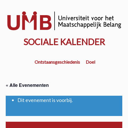
Door
naar
w
de
k
hoofd
inhoud
SOCIALE KALENDER
Ontstaansgeschiedenis
Doel
« Alle Evenementen
Dit evenement is voorbij.