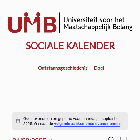
Door
naar
w
de
k
hoofd
inhoud
SOCIALE KALENDER
Ontstaansgeschiedenis
Doel
Geen evenementen gepland voor maandag 1 september
2025. Ga naar de
volgende aankomende evenementen
.
E
01/09/2025
Z