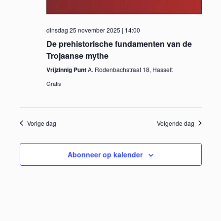
a
e
v
n
i
dinsdag 25 november 2025 | 14:00
e
g
De prehistorische fundamenten van de
a
Trojaanse mythe
n
t
Vrijzinnig Punt
A. Rodenbachstraat 18, Hasselt
w
i
Gratis
e
e
e
Vorige dag
Volgende dag
r
g
Abonneer op kalender
e
v
e
n