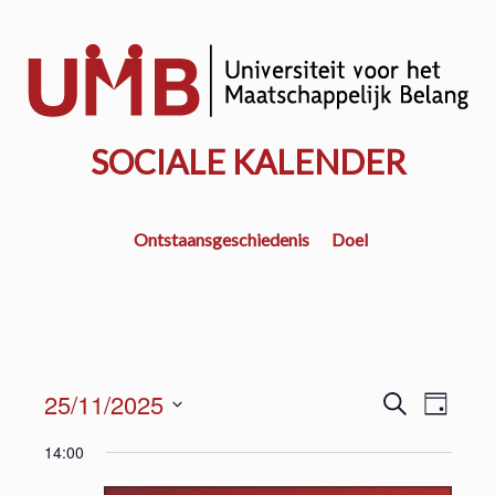
Door
naar
w
de
k
hoofd
inhoud
SOCIALE KALENDER
Ontstaansgeschiedenis
Doel
E
E
25/11/2025
Z
D
o
v
a
S
v
e
14:00
g
e
k
e
e
e