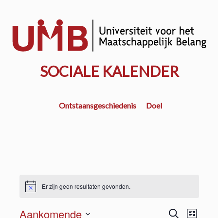
Door
naar
w
de
k
hoofd
inhoud
SOCIALE KALENDER
Ontstaansgeschiedenis
Doel
Er zijn geen resultaten gevonden.
E
E
Aankomende
Z
L